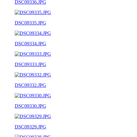
DSC09336.JPG
DSC09335.JPG
DSC09334.JPG
DSC09333.JPG
DSC09332.JPG
DSC09330.JPG
DSC09329.JPG