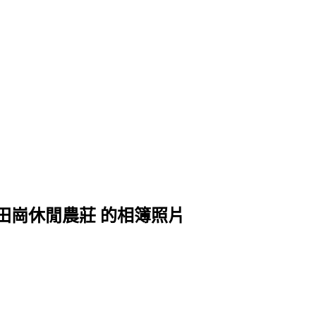
田崗休閒農莊 的相簿照片