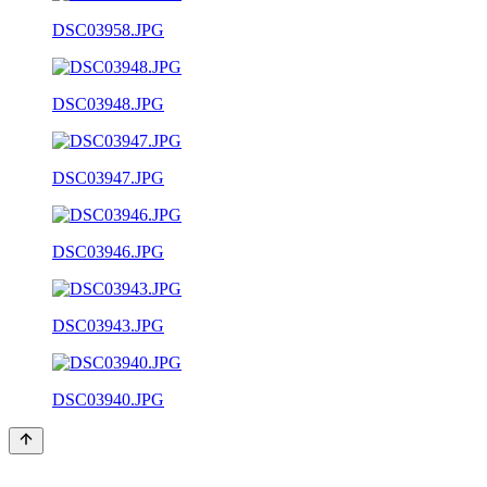
DSC03958.JPG
DSC03948.JPG
DSC03947.JPG
DSC03946.JPG
DSC03943.JPG
DSC03940.JPG