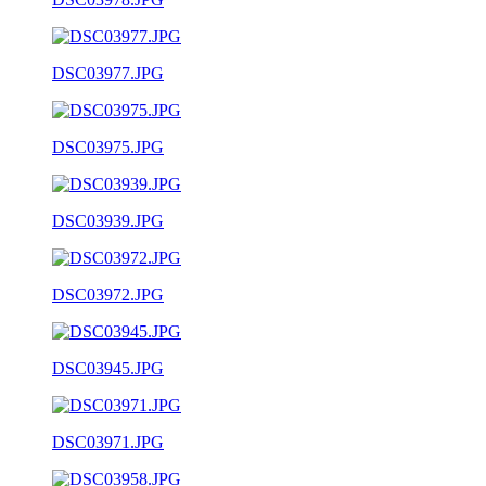
DSC03977.JPG
DSC03975.JPG
DSC03939.JPG
DSC03972.JPG
DSC03945.JPG
DSC03971.JPG