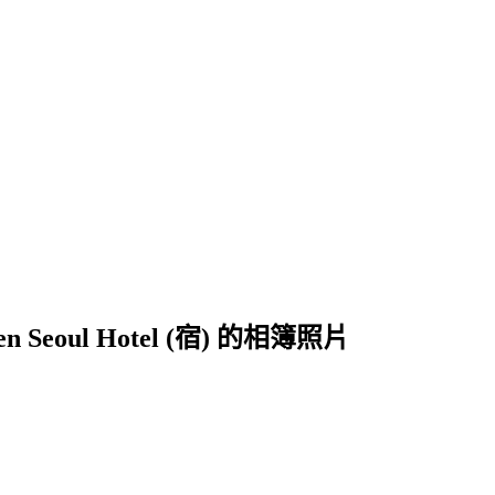
oul Hotel (宿) 的相簿照片