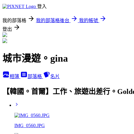
登入
我的部落格
我的部落格後台
我的帳號
登出
城市漫遊。gina
相簿
部落格
名片
【韓國。首爾】工作、旅遊出差行。Golden Se
IMG_0560.JPG