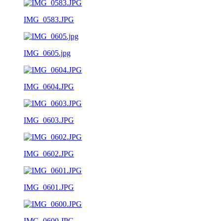
IMG_0583.JPG
IMG_0605.jpg
IMG_0604.JPG
IMG_0603.JPG
IMG_0602.JPG
IMG_0601.JPG
IMG_0600.JPG