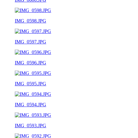
IMG_0598.JPG
IMG_0597.JPG
IMG_0596.JPG
IMG_0595.JPG
IMG_0594.JPG
IMG_0593.JPG