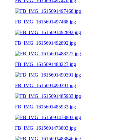
FB_IMG_1615691497470.jpg
FB_IMG_1615691497468.jpg
FB_IMG_1615691492892.jpg
FB_IMG_1615691488227.jpg
FB_IMG_1615691490391.jpg
FB_IMG_1615691485933.jpg
FB_IMG_1615691473803.jpg