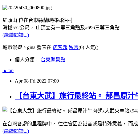
紅頭山 位在台東縣蘭嶼鄉椰油村
海拔552公尺， 山頂立有一等三角點及#696三等三角點
(繼續閱讀...)
城市漫遊。gina 發表在
痞客邦
留言
(0)
人氣(
)
個人分類：
台東縣景點
▲top
Apr
08
Fri
2022
07:00
【台東大武】旅行最終站。 郁昌原汁牛
在台灣各處的里程牌中， 往往會因為諧音或是特殊意義， 而成
(繼續閱讀...)