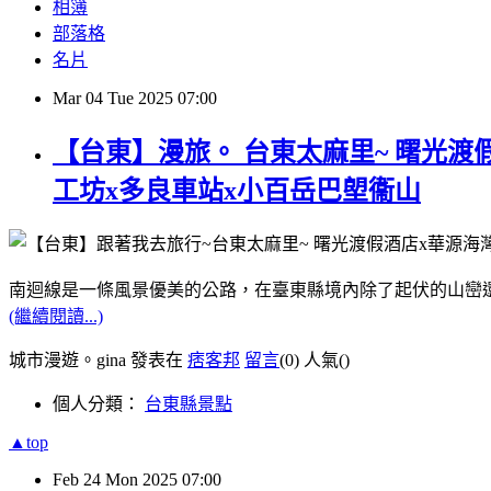
相簿
部落格
名片
Mar
04
Tue
2025
07:00
【台東】漫旅。 台東太麻里~ 曙光渡
工坊x多良車站x小百岳巴塱衞山
南迴線是一條風景優美的公路，在臺東縣境內除了起伏的山巒
(繼續閱讀...)
城市漫遊。gina 發表在
痞客邦
留言
(0)
人氣(
)
個人分類：
台東縣景點
▲top
Feb
24
Mon
2025
07:00