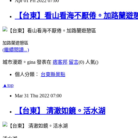
Apr
01
Fri
2022
07:00
【台東】看山看海不厭倦。加路蘭遊
加路蘭遊憩區
(繼續閱讀...)
城市漫遊。gina 發表在
痞客邦
留言
(0)
人氣(
)
個人分類：
台東縣景點
▲top
Mar
31
Thu
2022
07:00
【台東】 清澈如鏡。活水湖