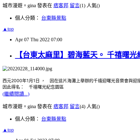
城市漫遊。gina 發表在
痞客邦
留言
(1)
人氣(
)
個人分類：
台東縣景點
▲top
Apr
07
Thu
2022
07:00
【台東太麻里】碧海藍天。 千禧曙光
西元2000年1月1日
在這片海灘上舉辦的千禧迎曙光音樂會與迎
， 因
因此得名： 千禧曙光紀念園區
(繼續閱讀...)
城市漫遊。gina 發表在
痞客邦
留言
(4)
人氣(
)
個人分類：
台東縣景點
▲top