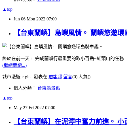
▲top
Jun
06
Mon
2022
07:00
【台東蘭嶼】島嶼風情。 蘭嶼悠遊環
終於在前一天， 完成蘭嶼行最重要的取小百岳~紅頭山的任務
(繼續閱讀...)
城市漫遊。gina 發表在
痞客邦
留言
(0)
人氣(
)
個人分類：
台東縣景點
▲top
May
27
Fri
2022
07:00
【台東蘭嶼】在泥濘中奮力前進。 小百