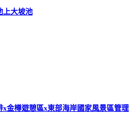
池上大坡池
啡x金樽遊憩區x東部海岸國家風景區管理