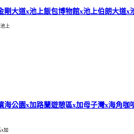
金剛大道x池上飯包博物館x池上伯朗大道x
濱海公園x加路蘭遊憩區x加母子灣x海角咖