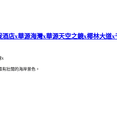
假酒店x華源海灣x華源天空之鏡x椰林大道
還有壯闊的海岸景色。