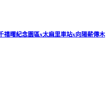
x千禧曙紀念園區x太麻里車站x向陽薪傳木