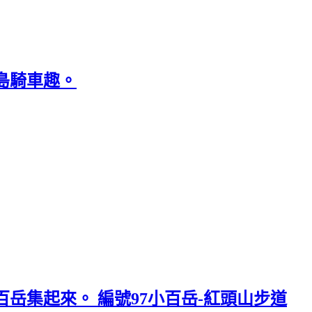
島騎車趣。
岳集起來。 編號97小百岳-紅頭山步道