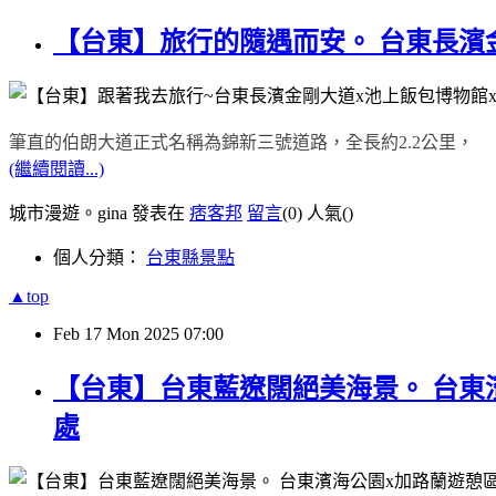
【台東】旅行的隨遇而安。 台東長濱
筆直的伯朗大道正式名稱為錦新三號道路，全長約2.2公里，
(繼續閱讀...)
城市漫遊。gina 發表在
痞客邦
留言
(0)
人氣(
)
個人分類：
台東縣景點
▲top
Feb
17
Mon
2025
07:00
【台東】台東藍遼闊絕美海景。 台東
處