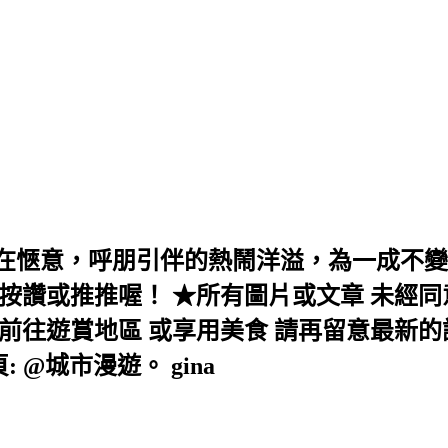
在愜意，呼朋引伴的熱鬧洋溢，為一成不變
按讚或推推喔！ ★所有圖片或文章 未經同
往遊賞地區 或享用美食 請再留意最新的訊息！ 
絲頁: @城市漫遊。 gina