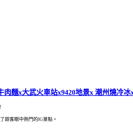
肉麵x大武火車站x9420地景x 潮州燒冷冰
了遊客眼中熱門的IG景點。