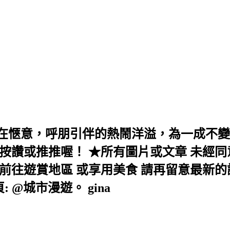
在愜意，呼朋引伴的熱鬧洋溢，為一成不變
按讚或推推喔！ ★所有圖片或文章 未經同
往遊賞地區 或享用美食 請再留意最新的訊息！ 
絲頁: @城市漫遊。 gina