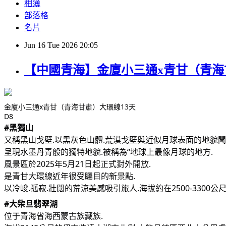
相簿
部落格
名片
Jun
16
Tue
2026
20:05
【中國青海】金廈小三通x青甘（青海甘
金廈小三通x青甘（青海甘肅）大環線13天
D8
#黑獨山
又稱黑山戈壁.以黑灰色山體.荒漠戈壁與近似月球表面的地貌聞
呈現水墨丹青般的獨特地貌.被稱為“地球上最像月球的地方.
風景區於2025年5月21日起正式對外開放.
是青甘大環線近年很受矚目的新景點.
以冷峻.孤寂.壯闊的荒涼美感吸引旅人.海拔約在2500-3300公
#大柴旦翡翠湖
位于青海省海西蒙古族藏族.