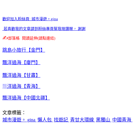
歡迎加入粉絲頁
:
城市漫遊。
gina
若喜歡我的文章請到粉絲專頁幫我按讚喔， 謝謝
✍️
部落格
閱讀延伸
(
請點連結
)
跳島小旅行【金門】
飄洋過海【廈門】
飄洋過海【甘肅】
飄
洋過海【青海】
飄洋過海【中國北疆】
文章標籤：
城市漫遊。 gina
懶人包
找遊記
青甘大環線
黑獨山
中國青海