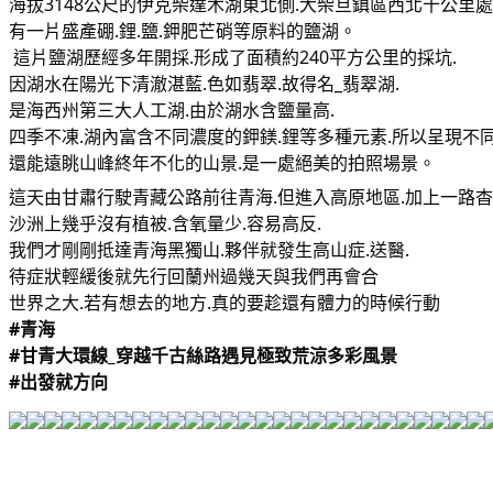
海拔3148公尺的伊克柴達木湖東北側.大柴旦鎮區西北十公里處
有一片盛產硼.鋰.鹽.鉀肥芒硝等原料的鹽湖。
 這片鹽湖歷經多年開採.形成了面積約240平方公里的採坑.
因湖水在陽光下清澈湛藍.色如翡翠.故得名_翡翠湖.
是海西州第三大人工湖.由於湖水含鹽量高.
四季不凍.湖內富含不同濃度的鉀鎂.鋰等多種元素.所以呈現不同
還能遠眺山峰終年不化的山景.是一處絕美的拍照場景。
這天由甘肅行駛青藏公路前往青海.但進入高原地區.加上一路杳
沙洲上幾乎沒有植被.含氧量少.容易高反.
我們才剛剛抵達青海黑獨山.夥伴就發生高山症.送醫.
待症狀輕緩後就先行回蘭州過幾天與我們再會合
世界之大.若有想去的地方.真的要趁還有體力的時候行動
#青海
#甘青大環線_穿越千古絲路遇見極致荒涼多彩風景
#出發就方向