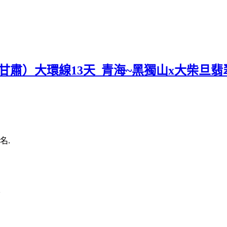
肅）大環線13天_青海~黑獨山x大柴旦翡
名.
尺