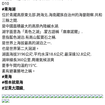
D10
#青海湖
位於青藏高原東北部.跨海北.海南藏族自治州的海晏剛察.共和
三縣之間.
是中國面積最大的高原內陸鹹水湖.
湖字面意為「青色之湖」.蒙古語稱「庫庫諾爾」.
意指藍色湖泊.有高山藍寶石之稱.
是世界上海拔最高的湖泊之一.
也是世界第二大潟湖。
湖面海拔3196公尺.平均水深18.6公尺.最深達32.8公尺.
湖岸線長360公里.周邊氣候涼爽
夏季午間均溫約15°C.
素有避暑勝地之稱。
#青海
#根本就是海
#甘青大環線_