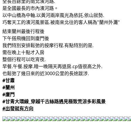
全長百餘里的南北濱河路.
是全國最長的市內濱河路。
以中山橋為中軸.以黃河兩岸風光為依託.依山就勢.
巧奪天工的濱河風景區.被南來北往的客人稱為"蘭州外灘"
結束蘭州最後行程後
下午搭飛機回到廈門後
我們特別安排鬆弛的按摩行程.有點特別的是.
需在晚上十點才入房
整個行程可以吃宵夜.
早餐.午餐.按摩.睡一晚隔天再退房.cp值很高之外.
也鬆弛了幾日來的近3000公里的長途跋涉.
#甘肅
#蘭州
#廈門
#甘青大環線_穿越千古絲路遇見極致荒涼多彩風景
#出發就有方向