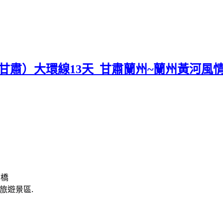
甘肅）大環線13天_甘肅蘭州~蘭州黃河風
古橋
旅遊景區.