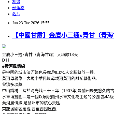
相簿
部落格
名片
Jun
23
Tue
2026
15:55
【中國甘肅】金廈小三通x青甘（青海
金廈小三通x青甘（青海甘肅）大環線13天
D11
#黃河風情線
是中國的城市濱河綠色長廊.融山水.人文勝跡於一體.
黃河母親像—表現中華民族母親河黃河的雕塑藝術品.
曾獲多項獎.
中山鐵橋—建於清光緒三十三年（1907年)是蘭州歷史悠久的
水車博覽園—是一個以展現蘭州水車文化為主題的公園.為4A級
黃河風情線.是蘭州市的核心景區.
東起城關區雁灘.西至西固區西.