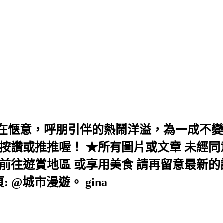
在愜意，呼朋引伴的熱鬧洋溢，為一成不變
按讚或推推喔！ ★所有圖片或文章 未經同
往遊賞地區 或享用美食 請再留意最新的訊息！ 
絲頁: @城市漫遊。 gina