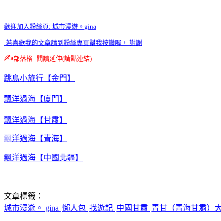
歡迎加入粉絲頁
:
城市漫遊。
gina
若喜歡我的文章請到粉絲專頁幫我按讚喔， 謝謝
✍️
部落格
閱讀延伸
(
請點連結
)
跳島小旅行【金門】
飄洋過海【廈門】
飄洋過海【甘肅】
飄
洋過海【青海】
飄洋過海【中國北疆】
文章標籤：
城市漫遊。 gina
懶人包
找遊記
中國甘肅
青甘（青海甘肅）