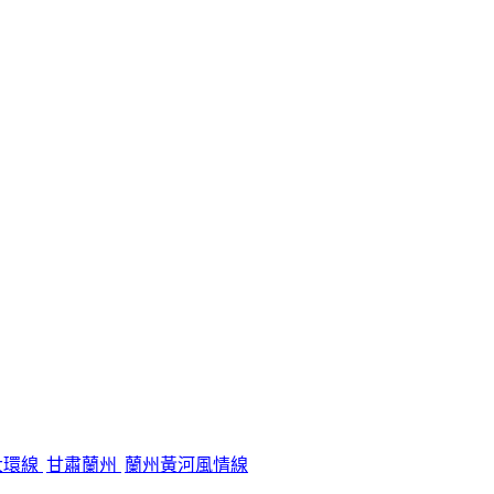
大環線
甘肅蘭州
蘭州黃河風情線