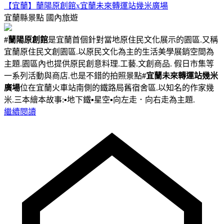
【宜蘭】蘭陽原創館x宜蘭未來轉運站幾米廣場
宜蘭縣景點
國內旅遊
#蘭陽原創館
是宜蘭首個針對當地原住民文化展示的園區.又稱
宜蘭原住民文創園區.以原民文化為主的生活美學展銷空間為
主題.園區內也提供原民創意料理.工藝.文創商品. 假日市集等
一系列活動與商店.也是不錯的拍照景點
#宜蘭未來轉運站幾米
廣場
位在宜蘭火車站南側的鐵路局舊宿舍區.以知名的作家幾
米.三本繪本故事:▪︎地下鐵▪︎星空▪︎向左走．向右走為主題.
繼續閱讀