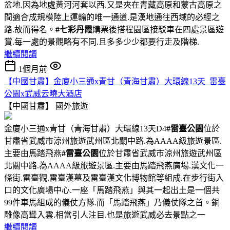
盆地.因為地處黃河河套以西.又是夾在青藏高原和蒙古高原之
間適合成規模陸上運輸的唯一通道.是漢地通往西域的必經之
路.故而得名。
#七彩丹霞
購票後搭程園區接駁車在四處景區遊
賞.每一處的景觀略有不同.且多多少少都要行走及階梯.
繼續閱讀
1個月前
【中國甘肅】金廈小三通x青甘（青海甘肅）大環線13天_雷臺
公園x武威云曉大酒店
【中國甘肅】
國外旅遊
金廈小三通x青甘（青海甘肅）大環線13天D4
#雷臺公園
位於
甘肅省武威市涼州旅遊武州區北關中路.為AAAA級旅遊景區.
主要由馬踏飛燕
#雷臺公園
位於甘肅省武威市涼州旅遊武州區
北關中路.為AAAA級旅遊景區.主要由馬踏飛燕廣場.漢文化一
條街.雷臺觀.雷臺漢墓及雷臺漢文化博物館等組成.在步行街入
口的文化廣場中心.一座「馬踏飛燕」與其一起出土是一個共
99件車馬組成的儀仗方隊.而「馬踏飛燕」乃儀仗隊之首。銅
雕像高聳入雲.相當引人注目.也是旅遊武威必去景點之一
繼續閱讀