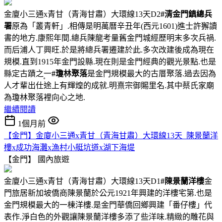
金廈小三通x青甘（青海甘肅）大環線13天D2
#清金門鎮總兵
署
原為「叢青軒」.相傳是明萬曆辛丑年(西元1601)進士許獬讀
書的地方.康熙年間.總兵陳龍考量舊金門城經歷明末多次兵禍.
而后浦人丁興旺.於是將總兵署遷建於此.多次改建後成為現在
規模.直到1915年金門設縣.現在則是金門經典的觀光景點.也是
縣定古蹟之一〪
#瓊林聚落
是金門規模最大的古厝聚落.過去因為
人才輩出仕途上有輝煌的成就.明熹宗御賜里名.其中蔡氏家廟
為瓊林聚落裡向心之地.
繼續閱讀
1個月前
【金門】金廈小三通x青甘（青海甘肅）大環線13天_陳景蘭洋
樓x成功海灘x漁村小艇坑道x湖下海堤
【金門】
國內旅遊
金廈小三通x青甘（青海甘肅）大環線13天D1
#陳景蘭洋樓
金
門旅居新加坡僑商陳景蘭於公元1921年興建的洋樓宅第.也是
金門規模最大的一棟洋樓.是金門華僑回鄉興建「番仔樓」代
表作.淨白色的外觀讓陳景蘭洋樓多添了些洋味.精緻的雕花與