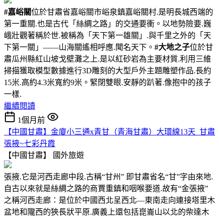
#嘉峪關
位於甘肅省嘉峪關市峪泉鎮嘉峪關村.是明長城西端的
第一重關.也是古代「絲綢之路」的交通要衝。以地勢險要.巍
峨壯觀著稱於世.被稱為「天下第一雄關」.與千里之外的「天
下第一關」——山海關遙相呼應.聞名天下。
#大地之子
位於甘
肅瓜州縣紅山坡戈壁灘之上.是以紅砂岩為主要材質.利用三維
掃描獲取模型數據進行3D雕刻的大型戶外主題雕塑作品.長約
15米.高約4.3米寬約9米。緊閉雙眼.安靜的趴著.像抱中的孩子
一樣.
繼續閱讀
1個月前
【中國甘肅】金廈小三通x青甘（青海甘肅）大環線13天_甘肅
張掖~七彩丹霞
【中國甘肅】
國外旅遊
張掖.它是河西走廊中段.古稱“甘州” 即甘肅省名“甘”字由來地.
自古以來就是絲綢之路的商賈重鎮和咽喉要道.故有“金張掖”
之稱河西走廊：是位於中國西北呈西北—東南走向連接塔里木
盆地和隴西的狹長狀平原.廣義上還包括崑崙山以北的柴達木