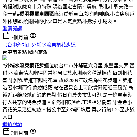
的輻射狀線條十分特殊.現為國定古蹟。導航: 彰化市彰美路一
段一號
#扇羽機關車園區
臨近扇形車庫.設有咖啡廳.小賣店與戶
外休憩區.繞兩圈的小火車是人氣賣點.很吸引小朋友。
繼續閱讀
3個月前
【台中外埔】外埔水流東桐花步道
台中市景點
國內旅遊
#外埔水流東桐花步道
位於台中市外埔區六分里.永豐里交界.舊
稱:水流東情人幽徑因當地居民於水圳兩旁種滿桐花.每到桐花
盛開季節.步道下起桐花雪.故於2009年改名為桐花步道。步道
沿著水圳而行.綠樹成蔭.站在觀景台上可欣賞阡陌稻田風光.高
鐵近距離飛馳而過的景觀.假日有農夫市集可逛.是一條單車與
行人共享的特色步道。雖然桐花落盡.正逢相思樹盛開.金色小
黃花美景沿途綻放。搭公車至外埔四塊厝.再步行約1.2k至步道
入口
繼續閱讀
3個月前