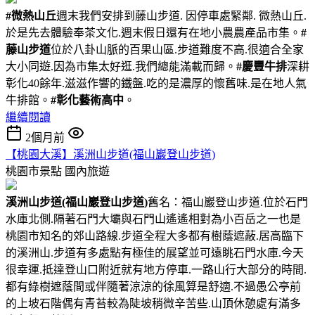
#微熱山丘
週末我們安排到藤山步道. 因停車處緊鄰. 微熱山丘.
於是先去體驗奉茶文化.週末假日還有在地小農農產品市集。
#
藤山步道
位於八卦山脈的百果山區.步道難度不高.很適合全家
大小同遊.因為市集太好逛.我們總能滿載而歸。
#慶豐牛排
深耕
彰化40餘年.滋滋作響的鐵盤.吃的是濃厚的懷舊味.是在地人氣
牛排館。
#彰化藝術高中
。
繼續閱讀
2個月前
【桃園大溪】溪洲山步道(福山巖登山步道)
桃園市景點
國內旅遊
溪洲山步道(福山巖登山步道)
舊名：福山巖登山步道.位於石門
水庫北側.隔著石門大壩與石門山遙遙相對為小百岳之一也是
桃園市知名的郊山路線.步道全程大多都有樹蔭遮蔽.居高臨下
的溪洲山.步道有多處點有極佳的展望並可遠眺石門水庫.今天
很幸運.抵達登山口附近就有地方停車.一路山行大部分的時間.
都有綠樹遮蔭間或伴隨著涼涼的徐風算是舒適.不過愚公亭前
的上坡石階偶有青苔較為陡坡稍微辛苦些.山頂休憩處有滿多