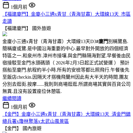
1個月前
【福建廈門】金廈小三通x青甘（青海甘肅）大環線13天_市區
走讀
【福建廈門】
國外旅遊
金廈小三通x青甘（青海甘肅）大環線13天D3
#廈門
別稱鷺島.
簡稱廈或鷺.是中國沿海重要的中心.最早對外開放的四個經濟
特區之一.和泉州市.漳州市接壤.與金門縣隔海對望.早餐後由民
宿接駁至金門水頭碼頭（ 2026年2月3日起正式試營運 ） 預計
搭船至廈門.航程約半小時.所有的安檢等都比照飛行.午餐後先
至飯店checkin.因隔天才搭機飛蘭州因此有大半天的時間.團友
分別去逛街.按摩......我則到商場逛逛.所謂商場其實與百貨公司
無異.且沒有設置座位休憩區.
繼續閱讀
1個月前
【金門】金廈小三通x青甘（青海甘肅）大環線13天_清金門鎮
總兵署x瓊林聚落x太武山風景區
【金門】
國內旅遊