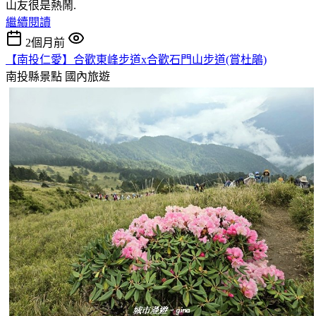
山友很是熱鬧.
繼續閱讀
2個月前
【南投仁愛】合歡東峰步道x合歡石門山步道(賞杜鵑)
南投縣景點
國內旅遊