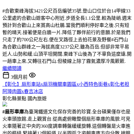
#合歡東峰海拔3421公尺百岳編號35號.登山口位於台14甲線33
公里處的合歡山遊客中心附近.步道全長1.1公里.較為陡峭.週末
預計到合歡山上來賞高山杜鵑.當我們順利停好車之後.只有短
暫的晴天.接著便是白牆一片.降低了夥伴前行的意願.於是我們
只走了約700公尺左右.便在叉路徑上去拍花景及野餐#石門山
為合歡山群峰之一海拔高度3237公尺.雖為百岳.但卻非常平易
近人.山勢和緩.山頂平坦開闊.東峰下山後為了不辜負這麼遠.開
一趟車上來.又轉往石門山.但稜線上除了霧氣濃厚冷風簌簌.
繼續閱讀
3個月前
【彰化】扇形車站x扇羽機關車園區x小西特色街巷x彰化老担
阿璋肉圓x春吉冰店
彰化縣景點
國內旅遊
#扇形車庫
為臺灣鐵道文化保存完善的珍寶.全台碩果僅存也是
火車頭旅館.走上觀賞台.從高處俯瞰整個扇形車庫的風貌.可見
火車隨著正中央的360度調車轉盤緩緩旋轉.這個轉盤是火車進
出的樞紐.緊接著12個股道.以半圓弧之姿朝車庫方向分散.搶眼