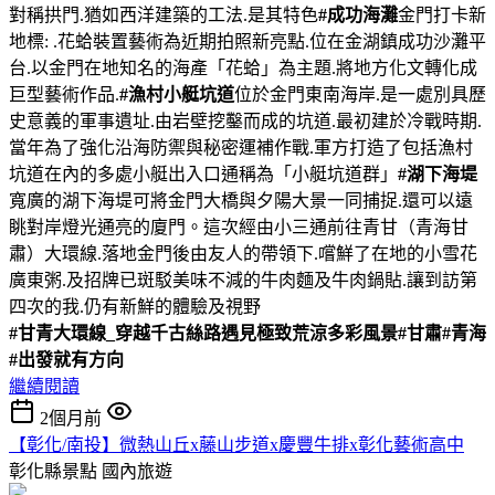
對稱拱門.猶如西洋建築的工法.是其特色
#成功海灘
金門打卡新
地標: .花蛤裝置藝術為近期拍照新亮點.位在金湖鎮成功沙灘平
台.以金門在地知名的海產「花蛤」為主題.將地方化文轉化成
巨型藝術作品.
#漁村小艇坑道
位於金門東南海岸.是一處別具歷
史意義的軍事遺址.由岩壁挖鑿而成的坑道.最初建於冷戰時期.
當年為了強化沿海防禦與秘密運補作戰.軍方打造了包括漁村
坑道在內的多處小艇出入口通稱為「小艇坑道群」
#湖下海堤
寬廣的湖下海堤可將金門大橋與夕陽大景一同捕捉.還可以遠
眺對岸燈光通亮的廈門。這次經由小三通前往青甘（青海甘
肅）大環線.落地金門後由友人的帶領下.嚐鮮了在地的小雪花
廣東粥.及招牌已斑駁美味不減的牛肉麵及牛肉鍋貼.讓到訪第
四次的我.仍有新鮮的體驗及視野
#甘青大環線_穿越千古絲路遇見極致荒涼多彩風景
#甘肅
#青海
#出發就有方向
繼續閱讀
2個月前
【彰化/南投】微熱山丘x藤山步道x慶豐牛排x彰化藝術高中
彰化縣景點
國內旅遊