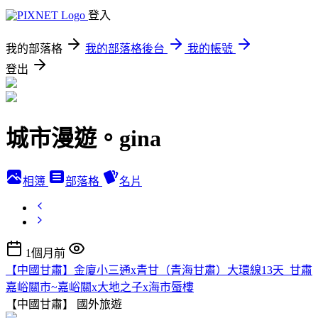
登入
我的部落格
我的部落格後台
我的帳號
登出
城市漫遊。gina
相簿
部落格
名片
1個月前
【中國甘肅】金廈小三通x青甘（青海甘肅）大環線13天_甘肅
嘉峪關市~嘉峪關x大地之子x海市蜃樓
【中國甘肅】
國外旅遊