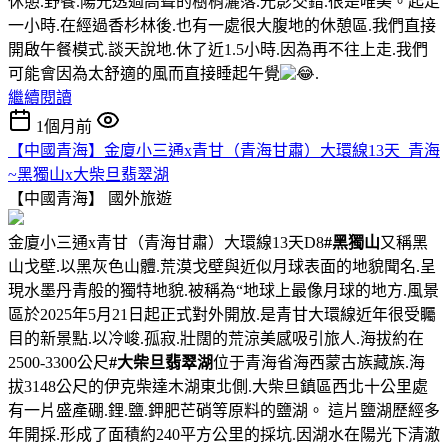
休憩.野餐.陽光透過高聳的樹梢灑落.光影交錯.很是唯美。起走
一小時.在經過香杉林後.也有一處很大腹地的休憩區.我們直接
開啟午餐模式.談天說地.休了近1.5小時.因為再不往上走.我們
可能會因為太舒適的風而直接睡起午覺
.
繼續閱讀
1個月前
【中國青海】金廈小三通x青甘（青海甘肅）大環線13天_青海
~黑獨山x大柴旦翡翠湖
【中國青海】
國外旅遊
金廈小三通x青甘（青海甘肅）大環線13天D8
#黑獨山
又稱黑
山戈壁.以黑灰色山體.荒漠戈壁與近似月球表面的地貌聞名.呈
現水墨丹青般的獨特地貌.被稱為“地球上最像月球的地方.風景
區於2025年5月21日起正式對外開放.是青甘大環線近年很受矚
目的新景點.以冷峻.孤寂.壯闊的荒涼美感吸引旅人.海拔約在
2500-3300公尺
#大柴旦翡翠湖
位于青海省海西蒙古族藏族.海
拔3148公尺的伊克柴達木湖東北側.大柴旦鎮區西北十公里處
有一片盛產硼.鋰.鹽.鉀肥芒硝等原料的鹽湖。 這片鹽湖歷經多
年開採.形成了面積約240平方公里的採坑.因湖水在陽光下清澈