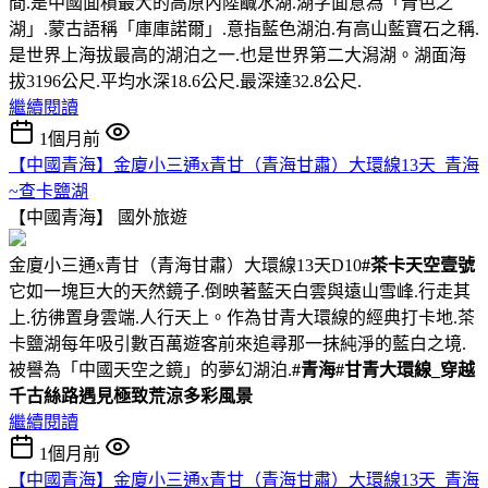
間.是中國面積最大的高原內陸鹹水湖.湖字面意為「青色之
湖」.蒙古語稱「庫庫諾爾」.意指藍色湖泊.有高山藍寶石之稱.
是世界上海拔最高的湖泊之一.也是世界第二大潟湖。湖面海
拔3196公尺.平均水深18.6公尺.最深達32.8公尺.
繼續閱讀
1個月前
【中國青海】金廈小三通x青甘（青海甘肅）大環線13天_青海
~查卡鹽湖
【中國青海】
國外旅遊
金廈小三通x青甘（青海甘肅）大環線13天D10
#茶卡天空壹號
它如一塊巨大的天然鏡子.倒映著藍天白雲與遠山雪峰.行走其
上.彷彿置身雲端.人行天上。作為甘青大環線的經典打卡地.茶
卡鹽湖每年吸引數百萬遊客前來追尋那一抹純淨的藍白之境.
被譽為「中國天空之鏡」的夢幻湖泊.
#青海
#甘青大環線_穿越
千古絲路遇見極致荒涼多彩風景
繼續閱讀
1個月前
【中國青海】金廈小三通x青甘（青海甘肅）大環線13天_青海