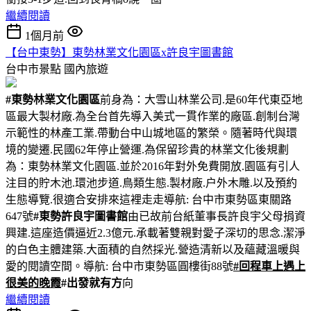
繼續閱讀
1個月前
【台中東勢】東勢林業文化園區x許良宇圖書館
台中市景點
國內旅遊
#東勢林業文化園區
前身為：大雪山林業公司.是60年代東亞地
區最大製材廠.為全台首先導入美式一貫作業的廠區.創制台灣
示範性的林產工業.帶動台中山城地區的繁榮。隨著時代與環
境的變遷.民國62年停止營運.為保留珍貴的林業文化後規劃
為：東勢林業文化園區.並於2016年對外免費開放.園區有引人
注目的貯木池.環池步道.鳥類生態.製材廠.户外木雕.以及預約
生態導覽.很適合安排來這裡走走導航: 台中市東勢區東關路
647號
#東勢許良宇圖書館
由已故前台紙董事長許良宇父母捐資
興建.這座造價逼近2.3億元.承載著雙親對愛子深切的思念.潔淨
的白色主體建築.大面積的自然採光.營造清新以及蘊藏溫暖與
愛的閱讀空間。導航: 台中市東勢區圓樓街88號
#回程車上遇上
很美的晚霞
#出發就有方
向
繼續閱讀