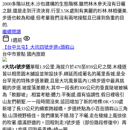
2000多階以枕木.沙包建構的生態階梯.雖然林木參天沒有日曬
之餘.還是走到汗流浹背.行至3.5K處則有美麗的杉林.林相優美.
步道也較為和緩.但考量我們沒有兩地接駁且已達到負重的目
的.
繼續閱讀
1週前
【台中北屯】大坑四號步道x頭嵙山
台中市景點
國內旅遊
#大坑4號步道
單程1.9公里.海拔介於470至859公尺之間.木棧道
皆以相思圓木舖設並架設扶手.綿延而成著名的萬里長城.是全
台罕見的特殊步道景觀.且是大坑風景區內12條步道中最具挑
戰的步道.坡度落差頗大.其中一段長約300公尺的垂直陡坡被稱
為「軟腳坡」.相當考驗:體力.平衡感.還有協調性.假日裡吸引
山友們朝聖.ㄧ一段時間沒來.這回增加了新的地標:0K+510處
新增了長33公尺的繩索跨越橋。步道終點為小百岳頭嵙山三角
點.山頂視野極佳。我們運氣不錯.除了不曬.走在稜線上風徐徐
的吹著.還滿舒適的。回程則走3號步道（部份路段修復中）再
銜接3-1步道.回到長青橋o繞一圈