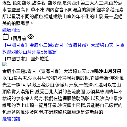
湛藍.色如翡翠.故得名_翡翠湖.是海西州第三大人工湖.由於湖
水含鹽量高.四季不凍.湖內富含不同濃度的鉀鎂.鋰等多種元素.
所以呈現不同的顏色.還能遠眺山峰終年不化的山景.是一處絕
美的拍照場景。
繼續閱讀
1個月前
【中國甘肅】金廈小三通x青甘（青海甘肅）大環線13天_甘肅
敦煌x鳴沙山月牙泉x莫高窟
【中國甘肅】
國外旅遊
金廈小三通x青甘（青海甘肅）大環線13天D7
#鳴沙山月牙泉
以"山泉共處.沙水共生"的奇妙景觀著稱於世.它被譽為“塞外風
光之一絕”可以爬上鳴沙山.俯瞰月牙泉.一彎清水.還可以在山
頂欣賞大漠落日.感受西北大漠的蒼涼廣闊.沙漠與綠洲終年不
枯竭的泉水令人稱奇.我們在這裡體驗騎駱駝.以及沙漠中舉步
維艱的登上山頂一覧月牙泉.沙漠塵土飛揚.只能將自己嚴實的
包裹著防風沙及防曬.不過騎駱駝體驗還是滿新鮮的
繼續閱讀