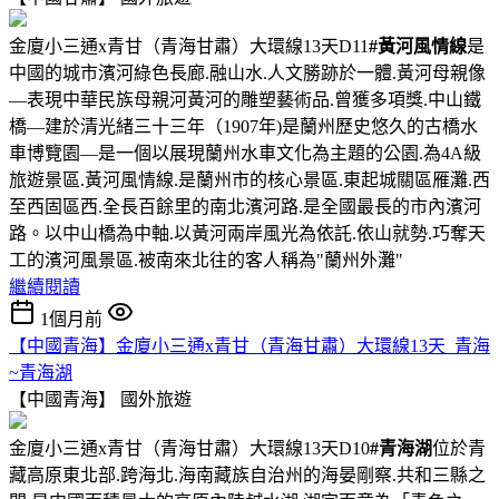
金廈小三通x青甘（青海甘肅）大環線13天D11
#黃河風情線
是
中國的城市濱河綠色長廊.融山水.人文勝跡於一體.黃河母親像
—表現中華民族母親河黃河的雕塑藝術品.曾獲多項獎.中山鐵
橋—建於清光緒三十三年（1907年)是蘭州歷史悠久的古橋水
車博覽園—是一個以展現蘭州水車文化為主題的公園.為4A級
旅遊景區.黃河風情線.是蘭州市的核心景區.東起城關區雁灘.西
至西固區西.全長百餘里的南北濱河路.是全國最長的市內濱河
路。以中山橋為中軸.以黃河兩岸風光為依託.依山就勢.巧奪天
工的濱河風景區.被南來北往的客人稱為"蘭州外灘"
繼續閱讀
1個月前
【中國青海】金廈小三通x青甘（青海甘肅）大環線13天_青海
~青海湖
【中國青海】
國外旅遊
金廈小三通x青甘（青海甘肅）大環線13天D10
#青海湖
位於青
藏高原東北部.跨海北.海南藏族自治州的海晏剛察.共和三縣之