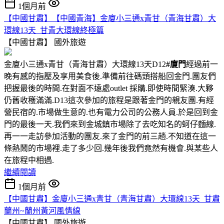
1個月前
【中國甘肅】【中國青海】金廈小三通x青甘（青海甘肅）大
環線13天_甘青大環線終極篇
【中國甘肅】
國外旅遊
金廈小三通x青甘（青海甘肅）大環線13天D12
#廈門
經過前一
晚有感的指壓及享用美食後.準備前往碼頭搭船回金門.團友們
把握最後的時間.在對面不遠處outlet 採購.即使時間緊湊.大夥
仍舊收穫滿滿.D13這次參加的旅程是跟著金門的親友團.有經
營民宿的.市場做生意的.也有電力公司的公務人員.於是回到金
門的最後一天.我們來到金城鎮市場除了去吃知名的蚵仔麵線.
再一一走訪參加活動的團友.來了金門的前三趟.不知道在這一
條熱鬧的市場裡.走了多少回.幾年後我們竟然有機會.與某些人
在旅程中相遇.
繼續閱讀
1個月前
【中國甘肅】金廈小三通x青甘（青海甘肅）大環線13天_甘肅
蘭州~蘭州黃河風情線
【中國甘肅】
國外旅遊