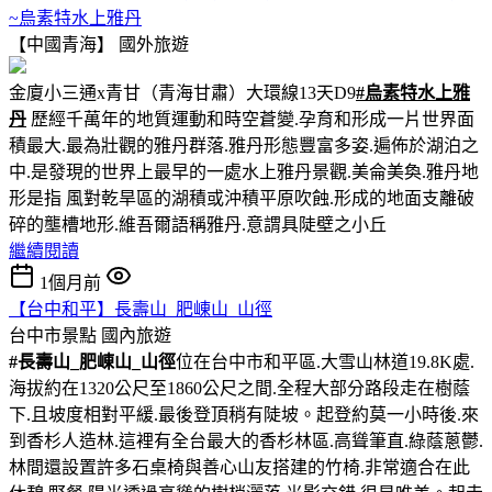
~烏素特水上雅丹
【中國青海】
國外旅遊
金廈小三通x青甘（青海甘肅）大環線13天D9
#烏素特水上雅
丹
歷經千萬年的地質運動和時空蒼變.孕育和形成一片世界面
積最大.最為壯觀的雅丹群落.雅丹形態豐富多姿.遍佈於湖泊之
中.是發現的世界上最早的一處水上雅丹景觀.美侖美奐.雅丹地
形是指 風對乾旱區的湖積或沖積平原吹蝕.形成的地面支離破
碎的壟槽地形.維吾爾語稱雅丹.意謂具陡壁之小丘
繼續閱讀
1個月前
【台中和平】長壽山_肥崠山_山徑
台中市景點
國內旅遊
#長壽山_肥崠山_山徑
位在台中市和平區.大雪山林道19.8K處.
海拔約在1320公尺至1860公尺之間.全程大部分路段走在樹蔭
下.且坡度相對平緩.最後登頂稍有陡坡。起登約莫一小時後.來
到香杉人造林.這裡有全台最大的香杉林區.高聳筆直.綠蔭蔥鬱.
林間還設置許多石桌椅與善心山友搭建的竹椅.非常適合在此