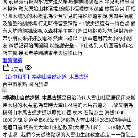
間.前段有石板與水泥步道交錯.經體訓場後進入.罕見的相思圓
木棧道.融入原始山林環境.蜿蜒小徑裡樹木茂盛.樹蔭涼爽.用相
思圓木舖設的木棧道.為全台罕見的特殊步道景觀.有如平衡感
及膽量的訓練場.行走時得留意踩踏。1號步道還有一特色處.備
有大坑體能訓練場.以森林系主題打造12項挑戰設施.絕對適合
帶小朋友來好好放電.雖然說13歲以上孩童適用若太小的小朋
友.爸媽記得陪同闖關.以維護安全。下山後到大坑圓環排隊名
店午餐.接著老芋圓結束半天愉快山行
繼續閱讀
4天前
【台中和平】橫嶺山自然步道_木馬古道
台中市景點
國內旅遊
#橫嶺山自然步道_木馬古道
是日治時代大雪山社區居民用來搬
運木材的木馬道.為當時大雪山林場的木馬古道之一.故又稱為
橫嶺山木馬古道步道以原始山徑.枕木.石階為主.海拔1000-
1800之間.步道全長6.6公里.起點為大雪山林道26.5K的橫嶺山
隧道口前.終點至大雪山生態教室(大棟派出所）15.1K轉入育
才巷處...我們今天從終點處的大雪山生態教室起走.ㄧ一路陡上