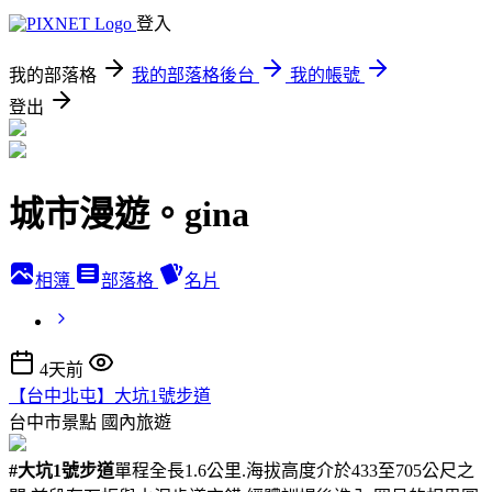
登入
我的部落格
我的部落格後台
我的帳號
登出
城市漫遊。gina
相簿
部落格
名片
4天前
【台中北屯】大坑1號步道
台中市景點
國內旅遊
#大坑1號步道
單程全長1.6公里.海拔高度介於433至705公尺之