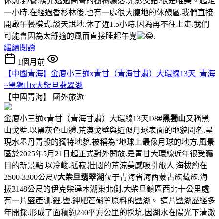
休憩.野餐.陽光透過高聳的樹梢灑落.光影交錯.很是唯美。起走
一小時.在經過香杉林後.也有一處很大腹地的休憩區.我們直接
開啟午餐模式.談天說地.休了近1.5小時.因為再不往上走.我們
可能會因為太舒適的風而直接睡起午覺
.
繼續閱讀
1個月前
【中國青海】金廈小三通x青甘（青海甘肅）大環線13天_青海
~黑獨山x大柴旦翡翠湖
【中國青海】
國外旅遊
金廈小三通x青甘（青海甘肅）大環線13天D8
#黑獨山
又稱黑
山戈壁.以黑灰色山體.荒漠戈壁與近似月球表面的地貌聞名.呈
現水墨丹青般的獨特地貌.被稱為“地球上最像月球的地方.風景
區於2025年5月21日起正式對外開放.是青甘大環線近年很受矚
目的新景點.以冷峻.孤寂.壯闊的荒涼美感吸引旅人.海拔約在
2500-3300公尺
#大柴旦翡翠湖
位于青海省海西蒙古族藏族.海
拔3148公尺的伊克柴達木湖東北側.大柴旦鎮區西北十公里處
有一片盛產硼.鋰.鹽.鉀肥芒硝等原料的鹽湖。 這片鹽湖歷經多
年開採.形成了面積約240平方公里的採坑.因湖水在陽光下清澈