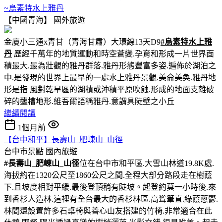
~烏素特水上雅丹
【中國青海】
國外旅遊
金廈小三通x青甘（青海甘肅）大環線13天D9
#烏素特水上雅
丹
歷經千萬年的地質運動和時空蒼變.孕育和形成一片世界面
積最大.最為壯觀的雅丹群落.雅丹形態豐富多姿.遍佈於湖泊之
中.是發現的世界上最早的一處水上雅丹景觀.美侖美奐.雅丹地
形是指 風對乾旱區的湖積或沖積平原吹蝕.形成的地面支離破
碎的壟槽地形.維吾爾語稱雅丹.意謂具陡壁之小丘
繼續閱讀
1個月前
【台中和平】長壽山_肥崠山_山徑
台中市景點
國內旅遊
#長壽山_肥崠山_山徑
位在台中市和平區.大雪山林道19.8K處.
海拔約在1320公尺至1860公尺之間.全程大部分路段走在樹蔭
下.且坡度相對平緩.最後登頂稍有陡坡。起登約莫一小時後.來
到香杉人造林.這裡有全台最大的香杉林區.高聳筆直.綠蔭蔥鬱.
林間還設置許多石桌椅與善心山友搭建的竹椅.非常適合在此