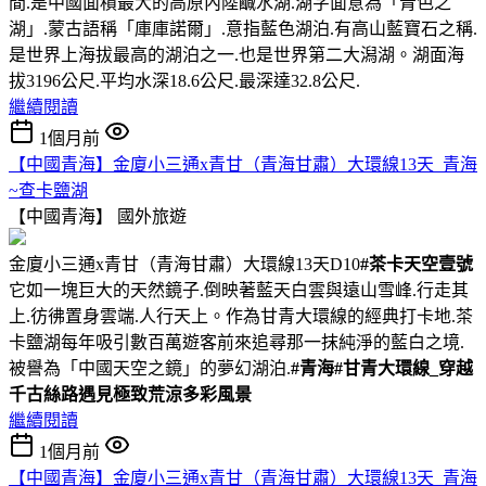
間.是中國面積最大的高原內陸鹹水湖.湖字面意為「青色之
湖」.蒙古語稱「庫庫諾爾」.意指藍色湖泊.有高山藍寶石之稱.
是世界上海拔最高的湖泊之一.也是世界第二大潟湖。湖面海
拔3196公尺.平均水深18.6公尺.最深達32.8公尺.
繼續閱讀
1個月前
【中國青海】金廈小三通x青甘（青海甘肅）大環線13天_青海
~查卡鹽湖
【中國青海】
國外旅遊
金廈小三通x青甘（青海甘肅）大環線13天D10
#茶卡天空壹號
它如一塊巨大的天然鏡子.倒映著藍天白雲與遠山雪峰.行走其
上.彷彿置身雲端.人行天上。作為甘青大環線的經典打卡地.茶
卡鹽湖每年吸引數百萬遊客前來追尋那一抹純淨的藍白之境.
被譽為「中國天空之鏡」的夢幻湖泊.
#青海
#甘青大環線_穿越
千古絲路遇見極致荒涼多彩風景
繼續閱讀
1個月前
【中國青海】金廈小三通x青甘（青海甘肅）大環線13天_青海