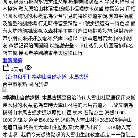
間.前段有石板與水泥步道交錯.經體訓場後進入.罕見的相思圓
木棧道.融入原始山林環境.蜿蜒小徑裡樹木茂盛.樹蔭涼爽.用相
思圓木舖設的木棧道.為全台罕見的特殊步道景觀.有如平衡感
及膽量的訓練場.行走時得留意踩踏。1號步道還有一特色處.備
有大坑體能訓練場.以森林系主題打造12項挑戰設施.絕對適合
帶小朋友來好好放電.雖然說13歲以上孩童適用若太小的小朋
友.爸媽記得陪同闖關.以維護安全。下山後到大坑圓環排隊名
店午餐.接著老芋圓結束半天愉快山行
繼續閱讀
4天前
【台中和平】橫嶺山自然步道_木馬古道
台中市景點
國內旅遊
#橫嶺山自然步道_木馬古道
是日治時代大雪山社區居民用來搬
運木材的木馬道.為當時大雪山林場的木馬古道之一.故又稱為
橫嶺山木馬古道步道以原始山徑.枕木.石階為主.海拔1000-
1800之間.步道全長6.6公里.起點為大雪山林道26.5K的橫嶺山
隧道口前.終點至大雪山生態教室(大棟派出所）15.1K轉入育
才巷處...我們今天從終點處的大雪山生態教室起走.ㄧ一路陡上