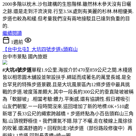
2000多階以枕木.沙包建構的生態階梯.雖然林木參天沒有日曬
之餘.還是走到汗流浹背.行至3.5K處則有美麗的杉林.林相優美.
步道也較為和緩.但考量我們沒有兩地接駁且已達到負重的目
的.
繼續閱讀
1週前
【台中北屯】大坑四號步道x頭嵙山
台中市景點
國內旅遊
#大坑4號步道
單程1.9公里.海拔介於470至859公尺之間.木棧道
皆以相思圓木舖設並架設扶手.綿延而成著名的萬里長城.是全
台罕見的特殊步道景觀.且是大坑風景區內12條步道中最具挑
戰的步道.坡度落差頗大.其中一段長約300公尺的垂直陡坡被稱
為「軟腳坡」.相當考驗:體力.平衡感.還有協調性.假日裡吸引
山友們朝聖.ㄧ一段時間沒來.這回增加了新的地標:0K+510處
新增了長33公尺的繩索跨越橋。步道終點為小百岳頭嵙山三角
點.山頂視野極佳。我們運氣不錯.除了不曬.走在稜線上風徐徐
的吹著.還滿舒適的。回程則走3號步道（部份路段修復中）再
銜接3-1步道.回到長青橋o繞一圈