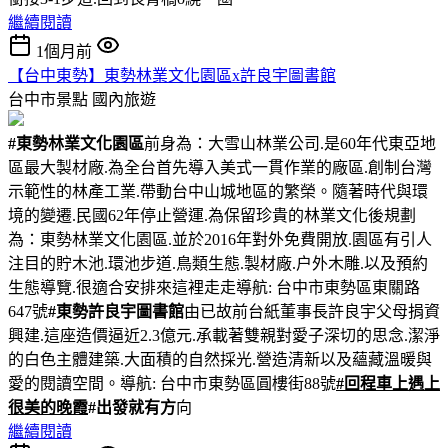
繼續閱讀
1個月前
【台中東勢】東勢林業文化園區x許良宇圖書館
台中市景點
國內旅遊
#東勢林業文化園區
前身為：大雪山林業公司.是60年代東亞地
區最大製材廠.為全台首先導入美式一貫作業的廠區.創制台灣
示範性的林產工業.帶動台中山城地區的繁榮。隨著時代與環
境的變遷.民國62年停止營運.為保留珍貴的林業文化後規劃
為：東勢林業文化園區.並於2016年對外免費開放.園區有引人
注目的貯木池.環池步道.鳥類生態.製材廠.户外木雕.以及預約
生態導覽.很適合安排來這裡走走導航: 台中市東勢區東關路
647號
#東勢許良宇圖書館
由已故前台紙董事長許良宇父母捐資
興建.這座造價逼近2.3億元.承載著雙親對愛子深切的思念.潔淨
的白色主體建築.大面積的自然採光.營造清新以及蘊藏溫暖與
愛的閱讀空間。導航: 台中市東勢區圓樓街88號
#回程車上遇上
很美的晚霞
#出發就有方
向
繼續閱讀