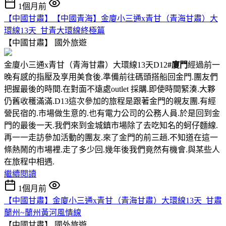
1個月前
【中國甘肅】【中國青海】金廈小三通x青甘（青海甘肅）大
環線13天_甘青大環線終極篇
【中國甘肅】
國外旅遊
金廈小三通x青甘（青海甘肅）大環線13天D12
#廈門
經過前一
晚有感的指壓及享用美食後.準備前往碼頭搭船回金門.團友們
把握最後的時間.在對面不遠處outlet 採購.即使時間緊湊.大夥
仍舊收穫滿滿.D13這次參加的旅程是跟著金門的親友團.有經
營民宿的.市場做生意的.也有電力公司的公務人員.於是回到金
門的最後一天.我們來到金城鎮市場除了去吃知名的蚵仔麵線.
再一一走訪參加活動的團友.來了金門的前三趟.不知道在這一
條熱鬧的市場裡.走了多少回.幾年後我們竟然有機會.與某些人
在旅程中相遇.
繼續閱讀
1個月前
【中國甘肅】金廈小三通x青甘（青海甘肅）大環線13天_甘肅
蘭州~蘭州黃河風情線
【中國甘肅】
國外旅遊