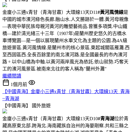
金廈小三通x青甘（青海甘肅）大環線13天D11
#黃河風情線
是
中國的城市濱河綠色長廊.融山水.人文勝跡於一體.黃河母親像
—表現中華民族母親河黃河的雕塑藝術品.曾獲多項獎.中山鐵
橋—建於清光緒三十三年（1907年)是蘭州歷史悠久的古橋水
車博覽園—是一個以展現蘭州水車文化為主題的公園.為4A級
旅遊景區.黃河風情線.是蘭州市的核心景區.東起城關區雁灘.西
至西固區西.全長百餘里的南北濱河路.是全國最長的市內濱河
路。以中山橋為中軸.以黃河兩岸風光為依託.依山就勢.巧奪天
工的濱河風景區.被南來北往的客人稱為"蘭州外灘"
繼續閱讀
1個月前
【中國青海】金廈小三通x青甘（青海甘肅）大環線13天_青海
~青海湖
【中國青海】
國外旅遊
金廈小三通x青甘（青海甘肅）大環線13天D10
#青海湖
位於青
藏高原東北部.跨海北.海南藏族自治州的海晏剛察.共和三縣之