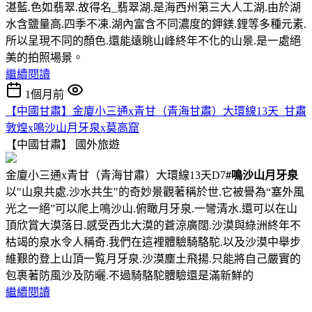
湛藍.色如翡翠.故得名_翡翠湖.是海西州第三大人工湖.由於湖
水含鹽量高.四季不凍.湖內富含不同濃度的鉀鎂.鋰等多種元素.
所以呈現不同的顏色.還能遠眺山峰終年不化的山景.是一處絕
美的拍照場景。
繼續閱讀
1個月前
【中國甘肅】金廈小三通x青甘（青海甘肅）大環線13天_甘肅
敦煌x鳴沙山月牙泉x莫高窟
【中國甘肅】
國外旅遊
金廈小三通x青甘（青海甘肅）大環線13天D7
#鳴沙山月牙泉
以"山泉共處.沙水共生"的奇妙景觀著稱於世.它被譽為“塞外風
光之一絕”可以爬上鳴沙山.俯瞰月牙泉.一彎清水.還可以在山
頂欣賞大漠落日.感受西北大漠的蒼涼廣闊.沙漠與綠洲終年不
枯竭的泉水令人稱奇.我們在這裡體驗騎駱駝.以及沙漠中舉步
維艱的登上山頂一覧月牙泉.沙漠塵土飛揚.只能將自己嚴實的
包裹著防風沙及防曬.不過騎駱駝體驗還是滿新鮮的
繼續閱讀