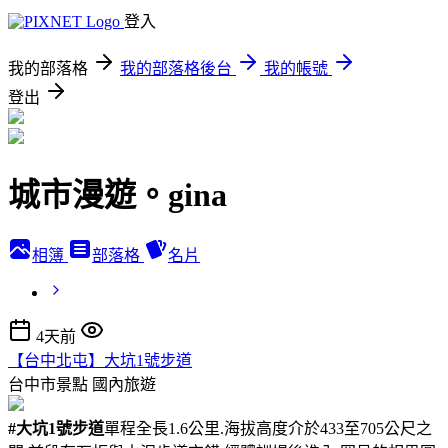
登入
我的部落格
我的部落格後台
我的帳號
登出
城市漫遊。gina
相簿
部落格
名片
4天前
【台中北屯】大坑1號步道
台中市景點
國內旅遊
#大坑1號步道
單程全長1.6公里.海拔高度介於433至705公尺之