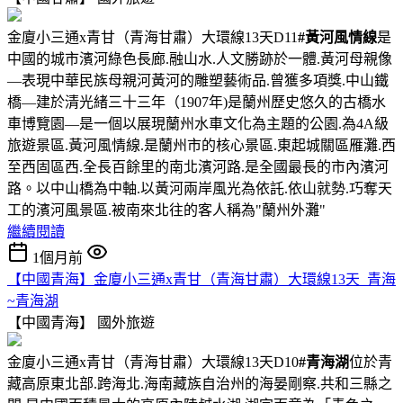
金廈小三通x青甘（青海甘肅）大環線13天D11
#黃河風情線
是
中國的城市濱河綠色長廊.融山水.人文勝跡於一體.黃河母親像
—表現中華民族母親河黃河的雕塑藝術品.曾獲多項獎.中山鐵
橋—建於清光緒三十三年（1907年)是蘭州歷史悠久的古橋水
車博覽園—是一個以展現蘭州水車文化為主題的公園.為4A級
旅遊景區.黃河風情線.是蘭州市的核心景區.東起城關區雁灘.西
至西固區西.全長百餘里的南北濱河路.是全國最長的市內濱河
路。以中山橋為中軸.以黃河兩岸風光為依託.依山就勢.巧奪天
工的濱河風景區.被南來北往的客人稱為"蘭州外灘"
繼續閱讀
1個月前
【中國青海】金廈小三通x青甘（青海甘肅）大環線13天_青海
~青海湖
【中國青海】
國外旅遊
金廈小三通x青甘（青海甘肅）大環線13天D10
#青海湖
位於青
藏高原東北部.跨海北.海南藏族自治州的海晏剛察.共和三縣之