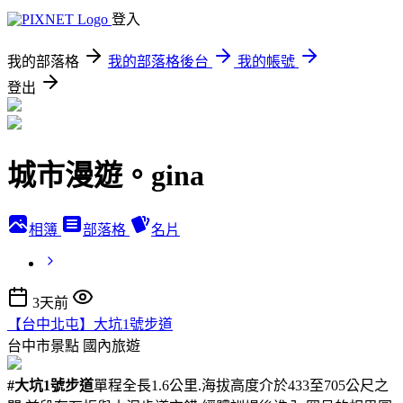
登入
我的部落格
我的部落格後台
我的帳號
登出
城市漫遊。gina
相簿
部落格
名片
3天前
【台中北屯】大坑1號步道
台中市景點
國內旅遊
#大坑1號步道
單程全長1.6公里.海拔高度介於433至705公尺之