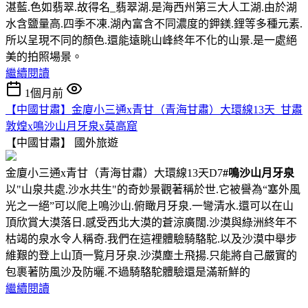
湛藍.色如翡翠.故得名_翡翠湖.是海西州第三大人工湖.由於湖
水含鹽量高.四季不凍.湖內富含不同濃度的鉀鎂.鋰等多種元素.
所以呈現不同的顏色.還能遠眺山峰終年不化的山景.是一處絕
美的拍照場景。
繼續閱讀
1個月前
【中國甘肅】金廈小三通x青甘（青海甘肅）大環線13天_甘肅
敦煌x鳴沙山月牙泉x莫高窟
【中國甘肅】
國外旅遊
金廈小三通x青甘（青海甘肅）大環線13天D7
#鳴沙山月牙泉
以"山泉共處.沙水共生"的奇妙景觀著稱於世.它被譽為“塞外風
光之一絕”可以爬上鳴沙山.俯瞰月牙泉.一彎清水.還可以在山
頂欣賞大漠落日.感受西北大漠的蒼涼廣闊.沙漠與綠洲終年不
枯竭的泉水令人稱奇.我們在這裡體驗騎駱駝.以及沙漠中舉步
維艱的登上山頂一覧月牙泉.沙漠塵土飛揚.只能將自己嚴實的
包裹著防風沙及防曬.不過騎駱駝體驗還是滿新鮮的
繼續閱讀