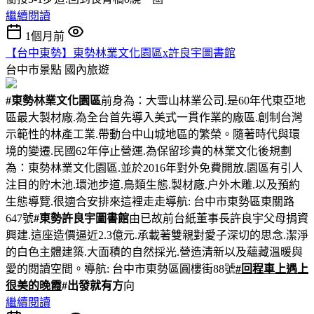
繼續閱讀
1個月前
【台中東勢】東勢林業文化園區x許良宇圖書館
台中市景點
國內旅遊
#東勢林業文化園區
前身為：大雪山林業公司.是60年代東亞地
區最大製材廠.為全台首先導入美式一貫作業的廠區.創制台灣
示範性的林產工業.帶動台中山城地區的繁榮。隨著時代與環
境的變遷.民國62年停止營運.為保留珍貴的林業文化後規劃
為：東勢林業文化園區.並於2016年對外免費開放.園區有引人
注目的貯木池.環池步道.鳥類生態.製材廠.户外木雕.以及預約
生態導覽.很適合安排來這裡走走導航: 台中市東勢區東關路
647號
#東勢許良宇圖書館
由已故前台紙董事長許良宇父母捐資
興建.這座造價逼近2.3億元.承載著雙親對愛子深切的思念.潔淨
的白色主體建築.大面積的自然採光.營造清新以及蘊藏溫暖與
愛的閱讀空間。導航: 台中市東勢區圓樓街88號
#回程車上遇上
很美的晚霞
#出發就有方
向
繼續閱讀