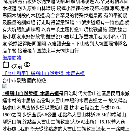
間.前段有石板與水泥步道交錯.經體訓場後進入.罕見的相思圓
木棧道.融入原始山林環境.蜿蜒小徑裡樹木茂盛.樹蔭涼爽.用相
思圓木舖設的木棧道.為全台罕見的特殊步道景觀.有如平衡感
及膽量的訓練場.行走時得留意踩踏。1號步道還有一特色處.備
有大坑體能訓練場.以森林系主題打造12項挑戰設施.絕對適合
帶小朋友來好好放電.雖然說13歲以上孩童適用若太小的小朋
友.爸媽記得陪同闖關.以維護安全。下山後到大坑圓環排隊名
店午餐.接著老芋圓結束半天愉快山行
繼續閱讀
3天前
【台中和平】橫嶺山自然步道_木馬古道
台中市景點
國內旅遊
#橫嶺山自然步道_木馬古道
是日治時代大雪山社區居民用來搬
運木材的木馬道.為當時大雪山林場的木馬古道之一.故又稱為
橫嶺山木馬古道步道以原始山徑.枕木.石階為主.海拔1000-
1800之間.步道全長6.6公里.起點為大雪山林道26.5K的橫嶺山
隧道口前.終點至大雪山生態教室(大棟派出所）15.1K轉入育
才巷處...我們今天從終點處的大雪山生態教室起走.ㄧ一路陡上