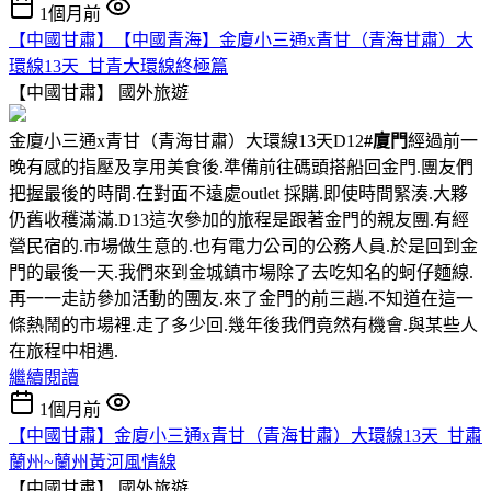
1個月前
【中國甘肅】【中國青海】金廈小三通x青甘（青海甘肅）大
環線13天_甘青大環線終極篇
【中國甘肅】
國外旅遊
金廈小三通x青甘（青海甘肅）大環線13天D12
#廈門
經過前一
晚有感的指壓及享用美食後.準備前往碼頭搭船回金門.團友們
把握最後的時間.在對面不遠處outlet 採購.即使時間緊湊.大夥
仍舊收穫滿滿.D13這次參加的旅程是跟著金門的親友團.有經
營民宿的.市場做生意的.也有電力公司的公務人員.於是回到金
門的最後一天.我們來到金城鎮市場除了去吃知名的蚵仔麵線.
再一一走訪參加活動的團友.來了金門的前三趟.不知道在這一
條熱鬧的市場裡.走了多少回.幾年後我們竟然有機會.與某些人
在旅程中相遇.
繼續閱讀
1個月前
【中國甘肅】金廈小三通x青甘（青海甘肅）大環線13天_甘肅
蘭州~蘭州黃河風情線
【中國甘肅】
國外旅遊