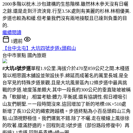
2000多階以枕木.沙包建構的生態階梯.雖然林木參天沒有日曬
之餘.還是走到汗流浹背.行至3.5K處則有美麗的杉林.林相優美.
步道也較為和緩.但考量我們沒有兩地接駁且已達到負重的目
的.
繼續閱讀
1週前
【台中北屯】大坑四號步道x頭嵙山
台中市景點
國內旅遊
#大坑4號步道
單程1.9公里.海拔介於470至859公尺之間.木棧道
皆以相思圓木舖設並架設扶手.綿延而成著名的萬里長城.是全
台罕見的特殊步道景觀.且是大坑風景區內12條步道中最具挑
戰的步道.坡度落差頗大.其中一段長約300公尺的垂直陡坡被稱
為「軟腳坡」.相當考驗:體力.平衡感.還有協調性.假日裡吸引
山友們朝聖.ㄧ一段時間沒來.這回增加了新的地標:0K+510處
新增了長33公尺的繩索跨越橋。步道終點為小百岳頭嵙山三角
點.山頂視野極佳。我們運氣不錯.除了不曬.走在稜線上風徐徐
的吹著.還滿舒適的。回程則走3號步道（部份路段修復中）再
銜接3-1步道.回到長青橋o繞一圈