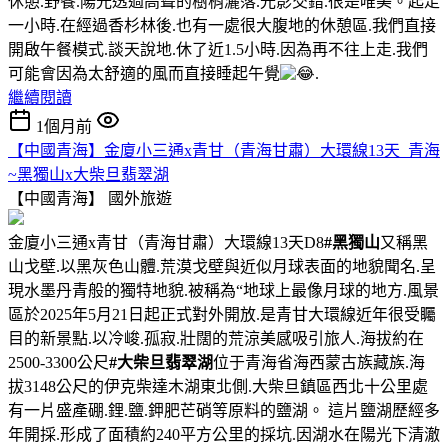
休憩.野餐.陽光透過高聳的樹梢灑落.光影交錯.很是唯美。起走
一小時.在經過香杉林後.也有一處很大腹地的休憩區.我們直接
開啟午餐模式.談天說地.休了近1.5小時.因為再不往上走.我們
可能會因為太舒適的風而直接睡起午覺
.
繼續閱讀
1個月前
【中國青海】金廈小三通x青甘（青海甘肅）大環線13天_青海
~黑獨山x大柴旦翡翠湖
【中國青海】
國外旅遊
金廈小三通x青甘（青海甘肅）大環線13天D8
#黑獨山
又稱黑
山戈壁.以黑灰色山體.荒漠戈壁與近似月球表面的地貌聞名.呈
現水墨丹青般的獨特地貌.被稱為“地球上最像月球的地方.風景
區於2025年5月21日起正式對外開放.是青甘大環線近年很受矚
目的新景點.以冷峻.孤寂.壯闊的荒涼美感吸引旅人.海拔約在
2500-3300公尺
#大柴旦翡翠湖
位于青海省海西蒙古族藏族.海
拔3148公尺的伊克柴達木湖東北側.大柴旦鎮區西北十公里處
有一片盛產硼.鋰.鹽.鉀肥芒硝等原料的鹽湖。 這片鹽湖歷經多
年開採.形成了面積約240平方公里的採坑.因湖水在陽光下清澈