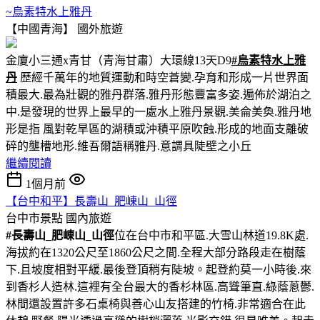
~烏素特水上雅丹
【中國青海】
國外旅遊
金廈小三通x青甘（青海甘肅）大環線13天D9
#烏素特水上雅
丹
歷經千萬年的地質運動和時空蒼變.孕育和形成一片世界面
積最大.最為壯觀的雅丹群落.雅丹形態豐富多姿.遍佈於湖泊之
中.是發現的世界上最早的一處水上雅丹景觀.美侖美奐.雅丹地
形是指 風對乾旱區的湖積或沖積平原吹蝕.形成的地面支離破
碎的壟槽地形.維吾爾語稱雅丹.意謂具陡壁之小丘
繼續閱讀
1個月前
【台中和平】長壽山_肥崠山_山徑
台中市景點
國內旅遊
#長壽山_肥崠山_山徑
位在台中市和平區.大雪山林道19.8K處.
海拔約在1320公尺至1860公尺之間.全程大部分路段走在樹蔭
下.且坡度相對平緩.最後登頂稍有陡坡。起登約莫一小時後.來
到香杉人造林.這裡有全台最大的香杉林區.高聳筆直.綠蔭蔥鬱.
林間還設置許多石桌椅與善心山友搭建的竹椅.非常適合在此