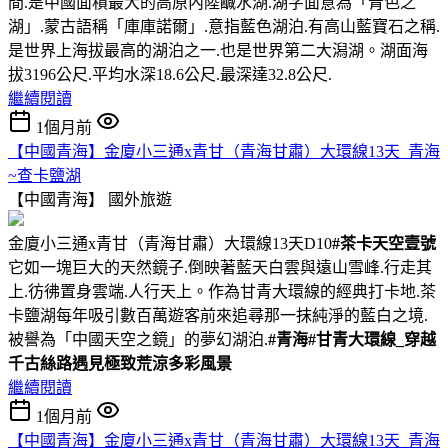
間.是中國面積最大的高原內陸鹹水湖.湖字面意為「青色之
湖」.蒙古語稱「庫庫諾爾」.意指藍色湖泊.有高山藍寶石之稱.
是世界上海拔最高的湖泊之一.也是世界第二大潟湖。湖面海
拔3196公尺.平均水深18.6公尺.最深達32.8公尺.
繼續閱讀
1個月前
【中國青海】金廈小三通x青甘（青海甘肅）大環線13天_青海
~查卡鹽湖
【中國青海】
國外旅遊
金廈小三通x青甘（青海甘肅）大環線13天D10
#茶卡天空壹號
它如一塊巨大的天然鏡子.倒映著藍天白雲與遠山雪峰.行走其
上.彷彿置身雲端.人行天上。作為甘青大環線的經典打卡地.茶
卡鹽湖每年吸引數百萬遊客前來追尋那一抹純淨的藍白之境.
被譽為「中國天空之鏡」的夢幻湖泊.
#青海
#甘青大環線_穿越
千古絲路遇見極致荒涼多彩風景
繼續閱讀
1個月前
【中國青海】金廈小三通x青甘（青海甘肅）大環線13天_青海