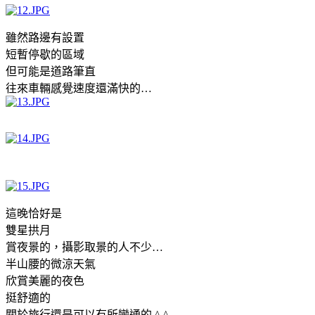
雖然路邊有設置
短暫停歇的區域
但可能是道路筆直
往來車輛感覺速度還滿快的
…
這晚恰好是
雙星拱月
賞夜景的，攝影取景的人不少
…
半山腰的微涼天氣
欣賞美麗的夜色
挺舒適的
關於旅行還是可以有所變通的
^.^