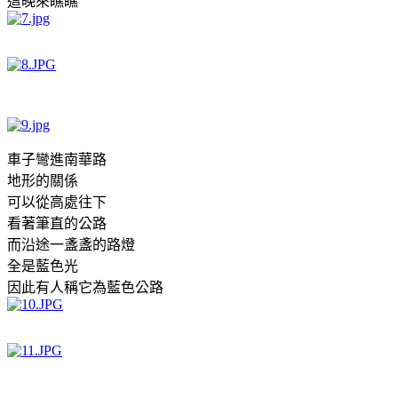
這晚來瞧瞧
車子彎進南華路
地形的關係
可以從高處往下
看著筆直的公路
而沿途一盞盞的路燈
全是藍色光
因此有人稱它為藍色公路